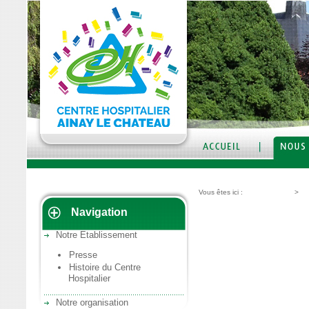
Vous êtes ici :
Nous découvrir
>
Ve
Navigation
Plan de l'hôpital
Notre Etablissement
Presse
Histoire du Centre
Hospitalier
Notre organisation