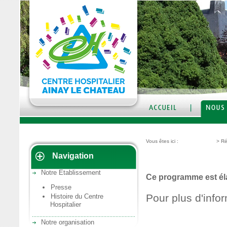
Vous êtes ici :
Nous découvrir
>
Ré
Navigation
Réhabilitation psych
Notre Etablissement
Ce programme est éla
Presse
Pour plus d'infor
Histoire du Centre
Hospitalier
Notre organisation