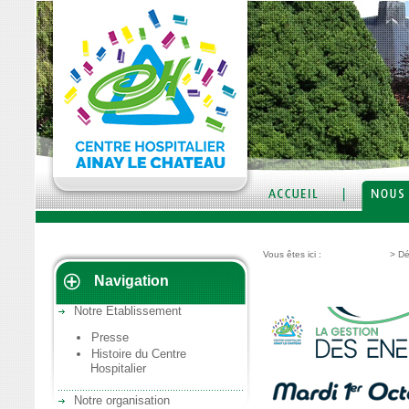
Vous êtes ici :
Nous découvrir
>
Dé
Navigation
Développement Dura
Notre Etablissement
Presse
Histoire du Centre
Hospitalier
Notre organisation