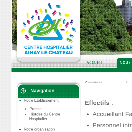
Vous êtes ici :
Nous découvrir
>
No
Navigation
Chiffres clés
Notre Etablissement
Effectifs
:
Presse
Accueillant F
Histoire du Centre
Hospitalier
Personnel intr
Notre organisation