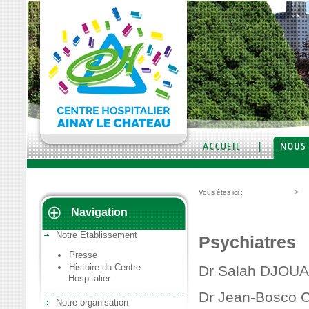
Vous êtes ici :
Nous découvrir
>
No
Navigation
L'équipe médicale
Notre Etablissement
Psychiatres
Presse
Histoire du Centre
Dr Salah DJOUA
Hospitalier
Dr Jean-Bosco 
Notre organisation