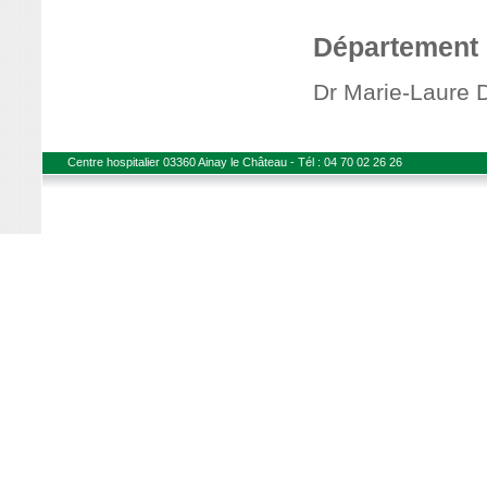
Département 
Dr Marie-Laur
Centre hospitalier 03360 Ainay le Château - Tél : 04 70 02 26 26