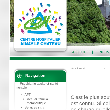
Vous êtes ici :
Vous accueillir
>
Psy
Navigation
ACCUEIL FAMILIAL
Psychiatrie adulte et santé
PRESENTATI
mentale
AFT
C'est le plus sou
Accueil familial
est connu. Si ce
thérapeutique
Services intra
en charge qu'ell