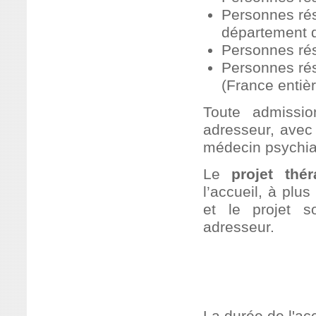
Personnes rés
département de
Personnes rés
Personnes rés
(France entièr
Toute admissio
adresseur, avec 
médecin psychiat
Le
projet thér
l’accueil, à plu
et le projet s
adresseur.
PROCESSUS 
La durée de l'acc